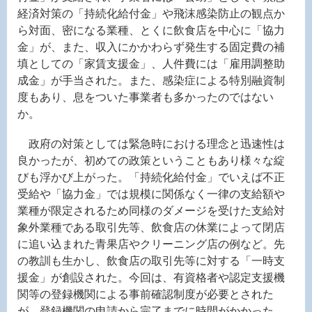
経済対策の「持続化給付金」や飛沫感染防止の観点か
ら対面、密になる業種、とくに飲食店を中心に「協力
金」が、また、収入にかかわらず発生する固定費の補
填としての「家賃支援金」、人件費には「雇用調整助
成金」が手当された。また、感染症による特別融資制
度もあり、息をついた事業者も多かったのではない
か。
政府の対策としては緊急時における理念と迅速性は
良かったが、初めての政策ということもあり様々な綻
びも浮かび上がった。「持続化給付金」でいえば不正
受給や「協力金」では規模に関係なく一律の支給額や
業種が限定されるため同様のダメージを受けた支給対
象外業種である取引先等、飲食店の休業によって閉店
に追い込まれた青果店やクリーニング店の例など。先
の教訓も生かし、飲食店の取引先等に対する「一時支
援金」が創設された。今回は、有資格者や認定支援機
関等の登録機関による事前確認制度が必要とされた
が、登録機関の申請から完了までに時間がかかった。