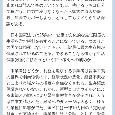
止めれば読んで字のごとくである。稼げるうちは自分
で稼ごう、自力で稼げなくなったら家族の収入や保
険、年金でカバーしよう、どうしてもダメなら生活保
護がある。
日本国憲法では25条の、健康で文化的な最低限度の
生活を営む権利を有することになっている。つまりこ
の国では餓死しないどころか、上記最低限の生存権が
保証されているのである。できることなら働かず生活
保護(政府)に頼ろうという甘い考えへの戒めか。
事業者はどうか。利益を追求する事業者は資本主義
の世界で弱肉強食の中、経済状況の悪化、経営不振な
どにより市場からの撤退を余儀なくされる。生存権は
保証されていない。しかし、新型コロナウイルスによ
る未知との戦いにより緊急事態宣言が発令され、人々
は自粛要請された。経済へのダメージは大きく、様々
な業種に影響がでた。国民には一律10万円の「定額給
付金」が支給され、事業者には「公助」として、緊急