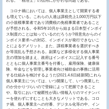
れる。「税理士」の信用にかかわる問題である。
コロナ禍においては、個人事業主として開業する者
も増えている。これらの人達は課税売上1,000万円以下
の小規模事業者であり消費税の免税事業者であること
が予想される。令和5年10月から始まる日本型インボイ
ス制度のことは知っているのだろうか?得意先からのイ
ンボイス要求への対応、インボイスが発行できないこ
とによるデメリット、また、課税事業者を選択すべき
か等混乱も予想される。副業など多様化する個人事業
主の増加を踏まえ、政府はインボイスに記入する番号
とともに個人事業主番号を付番し、雇用保険、健康保
険、年金などを管理し事業者向け補助金の事務に活用
する仕組みを検討するようだ(2021.4.6日経新聞)これら
個人事業主については、いつ開業して、いつ廃業した
のか分かりづらいので登録によって把握できること
や、取引において秘匿性が高い情報入りのマイナンバ
ーを使わずにすむことも大きなメリットである。コロ
ナ禍、個人事業主への付番、デジタル化等の中、イン